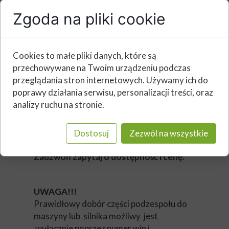
Zgoda na pliki cookie
2645A737, 2645A738, 2645A746, 32
00677, 10R7671,
2645A747, 2645A718, 2645A734,
Cookies to małe pliki danych, które są
3200.680, 10R7672, 32F61-
przechowywane na Twoim urządzeniu podczas
00060, 32F61-
przeglądania stron internetowych. Używamy ich do
00062, 3264700, 10R7675, 2645A719
poprawy działania serwisu, personalizacji treści, oraz
, 2645A735,
analizy ruchu na stronie.
2645A749, 3200690, 10R7673, 363-
0493, 367-4293, 294-3030, 3630493,
3674293, 2943030
Dostosuj
Zezwól na wszystkie
Zadzwoń zapytaj o dostępność i cenę.
UWAGA!!!
Prawidłowy dobór części podzespołu do
maszyny lub silnika możliwy jest
wyłącznie poprzez numer win i