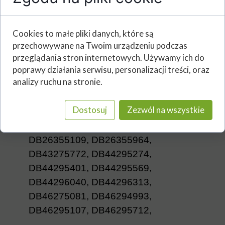
DE24356246, DE24355820,
DE26355825, DE26355806,
Cookies to małe pliki danych, które są
DE26355963, DE26355962,
przechowywane na Twoim urządzeniu podczas
DE26356256, DE26356248,
przeglądania stron internetowych. Używamy ich do
poprawy działania serwisu, personalizacji treści, oraz
DE26356165, DE26355822,
analizy ruchu na stronie.
DE26355807, DE26355965,
DE26355964, DE26356257,
Dostosuj
Zezwól na wszystkie
DE26356249,
DB24355011,
DB24355219, DB26354378,
DB26355109, DB26355964,
DB43275772, DB44295274,
DB44295401, DB44295569,
DB44296040, DB44296313,
DB46275081, DB46294993,
DB46295107, DB46295712,