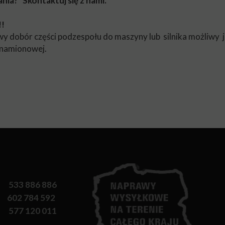
nia? Skontaktuj się z nami.
!
y dobór części podzespołu do maszyny lub silnika możliwy j
 znamionowej.
533 886 886
602 784 592
577 120 011