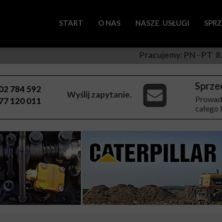
START
O NAS
NASZE USŁUGI
SPR
Regeneracja pomp wt
Pracujemy: PN - PT 8.
Regeneracja pompow
Sprze
Regeneracja wtryski
02 784 592
Wyślij zapytanie.
Prowadz
77 120 011
Serwis samochodowy
całego 
Piaskowanie metali.
Mycie części