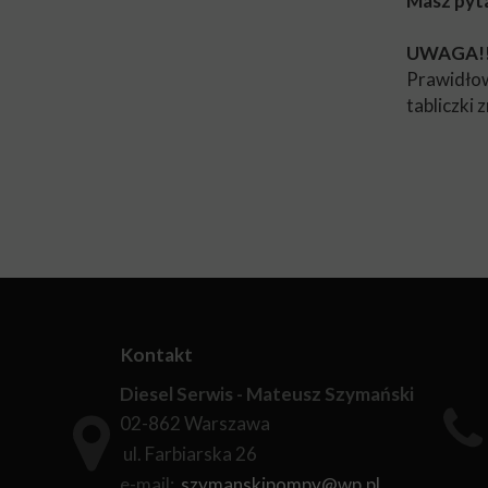
Masz pyta
UWAGA!!
Prawidłow
tabliczki
Kontakt
Diesel Serwis - Mateusz Szymański
02-862 Warszawa
ul. Farbiarska 26
e-mail:
szymanskipompy@wp.pl