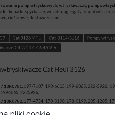
sowanie pomp wtryskowych, wtryskiwaczy, pompowtryski
arki, koparki, spychacze, wozidła, agregaty prądotwórcze, si
we, ciężarowe, dostawcze inne.
/C9
Cat 3126 MTU
Cat 3114/3116
Pompy wtrys
iwacze C4.2/C4.4 C6.4/C6.6
wtryskiwacze Cat Heui 3126
 / 10R0781
, 197-7107, 198-6605, 199-6065, 222-5926, 1
 1996065, 2225926,
 / 10R0782
, 177-4754, 178-0198, 178-0199, 205-1285, 1
 1780199, 2051285,
a pliki cookie