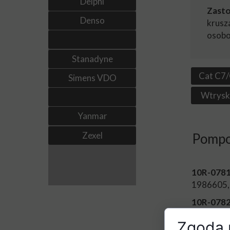
Delphi
Zasto
Denso
krusz
osobo
Stanadyne
Cat C7
Simens VDO
Wtrysk
Yanmar
Zexel
Pompo
10R-0781
1986605,
10R-0782
1780198,
Zgoda n