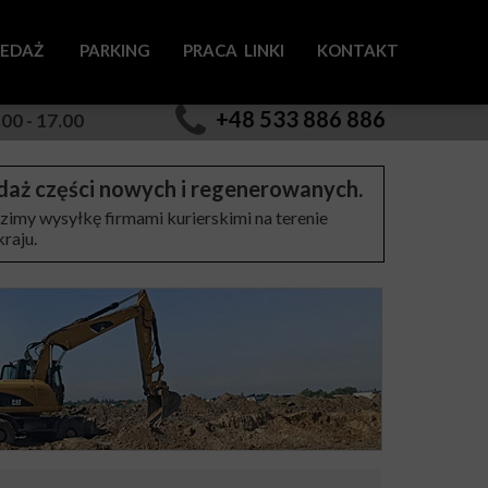
ZEDAŻ
PARKING
PRACA LINKI
KONTAKT
ryskowych
+48 533 886 886
00 - 17.00
tryskiwaczy
daż części nowych i regenerowanych.
waczy
imy wysyłkę firmami kurierskimi na terenie
kraju.