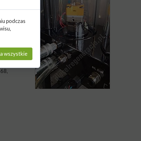
46714,
-5972,
niu podczas
wisu,
-9379,
79,
a wszystkie
-9268,
68,