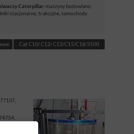
waczy Caterpillar:
maszyny budowlane,
lniki stacjonarne, trakcyjne, samochody
kowe
Cat C10/ C12/ C13/C15/C18/3500
977107,
774754,