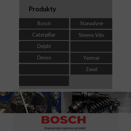
Produkty
Bosch
Stanadyne
Caterpillar
Simens Vdo
Delphi
Denso
Yanmar
Zexel