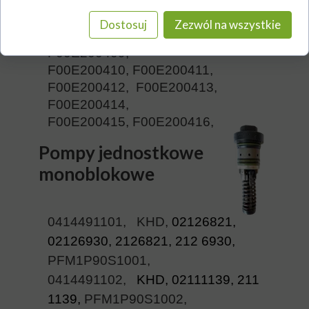
F00E200404,
F00E200405, F00E200406,
Dostosuj
Zezwól na wszystkie
F00E200407, F00E200408,
F00E200409,
F00E200410, F00E200411,
F00E200412, F00E200413,
F00E200414,
F00E200415, F00E200416,
Pompy jednostkowe
monoblokowe
0414491101, KHD,
02126821,
02126930, 2126821, 212 6930,
PFM1P90S1001,
0414491102,
KHD, 02111139, 211
1139,
PFM1P90S1002,