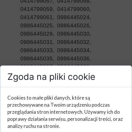
0414799057, 0414799058,
0414799059, 0414799060,
0414799061, 0986445024,
0986445025, 0986445026,
0986445029, 0986445030,
0986445031, 0986445032,
0986445033, 0986445034,
0986445035, 0986445036,
0986445037, 0986445038,
Zgoda na pliki cookie
0986445039, 0986445056,
0986445102, 0986445103,
0986445108, 0986445110,
Cookies to małe pliki danych, które są
0986445111, 986445114,
przechowywane na Twoim urządzeniu podczas
0986445115, 0986AD0457,
przeglądania stron internetowych. Używamy ich do
F00E200401,
poprawy działania serwisu, personalizacji treści, oraz
F00E200402, F00E200403,
analizy ruchu na stronie.